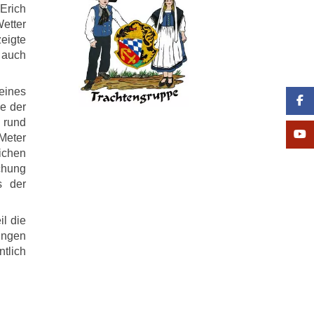
 Erich
etter
eigte
 auch
eines
e der
n rund
Meter
ichen
chung
s der
l die
ungen
tlich