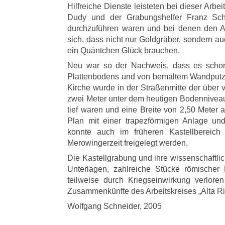
Hilfreiche Dienste leisteten bei dieser Arbei
Dudy und der Grabungshelfer Franz Schne
durchzuführen waren und bei denen den A
sich, dass nicht nur Goldgräber, sondern a
ein Quäntchen Glück brauchen.
Neu war so der Nachweis, dass es schon
Plattenbodens und von bemaltem Wandputz we
Kirche wurde in der Straßenmitte der über v
zwei Meter unter dem heutigen Bodenniveau.
tief waren und eine Breite von 2,50 Meter 
Plan mit einer trapezförmigen Anlage u
konnte auch im früheren Kastellbereich 
Merowingerzeit freigelegt werden.
Die Kastellgrabung und ihre wissenschaftl
Unterlagen, zahlreiche Stücke römischer
teilweise durch Kriegseinwirkung verlore
Zusammenkünfte des Arbeitskreises „Alta Ri
Wolfgang Schneider, 2005