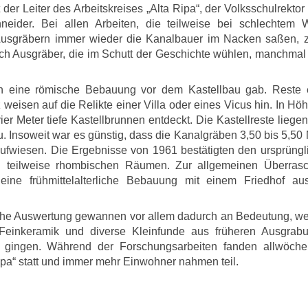
t der Leiter des Arbeitskreises „Alta Ripa“, der Volksschulrektor
ider. Bei allen Arbeiten, die teilweise bei schlechtem W
usgräbern immer wieder die Kanalbauer im Nacken saßen, z
uch Ausgräber, die im Schutt der Geschichte wühlen, manchmal
 eine römische Bebauung vor dem Kastellbau gab. Reste 
isen auf die Relikte einer Villa oder eines Vicus hin. In Höh
ier Meter tiefe Kastellbrunnen entdeckt. Die Kastellreste liege
 Insoweit war es günstig, dass die Kanalgräben 3,50 bis 5,50 
aufwiesen. Die Ergebnisse von 1961 bestätigten den ursprüngl
nd teilweise rhombischen Räumen. Zur allgemeinen Überras
eine frühmittelalterliche Bebauung mit einem Friedhof au
iche Auswertung gewannen vor allem dadurch an Bedeutung, wei
 Feinkeramik und diverse Kleinfunde aus früheren Ausgrab
n gingen. Während der Forschungsarbeiten fanden allwöchen
pa“ statt und immer mehr Einwohner nahmen teil.