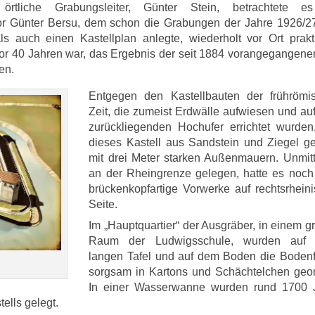
örtliche Grabungsleiter, Günter Stein, betrachtete e
or Günter Bersu, dem schon die Grabungen der Jahre 1926/2
auch einen Kastellplan anlegte, wiederholt vor Ort prakt
or 40 Jahren war, das Ergebnis der seit 1884 vorangegangenen
en.
Entgegen den Kastellbauten der frührömi
Zeit, die zumeist Erdwälle aufwiesen und au
zurückliegenden Hochufer errichtet wurden
dieses Kastell aus Sandstein und Ziegel ge
mit drei Meter starken Außenmauern. Unmitt
an der Rheingrenze gelegen, hatte es noch
brückenkopfartige Vorwerke auf rechtsrheini
Seite.
Im „Hauptquartier“ der Ausgräber, in einem 
Raum der Ludwigsschule, wurden auf 
langen Tafel und auf dem Boden die Boden
sorgsam in Kartons und Schächtelchen geor
In einer Wasserwanne wurden rund 1700 
ells gelegt.