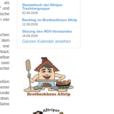
s als
Stammtisch der Altriper
7 und
Trachtengruppe
02.09.2026
ische
 vier
Backtag im Brotbackhaus Altrip
12.09.2026
Sitzung des HGV-Vorstandes
schen
16.09.2026
f dem
Ganzen Kalender ansehen
, war
baut,
elbar
 zwei
scher
großen
einer
funde
dnet.
Jahre