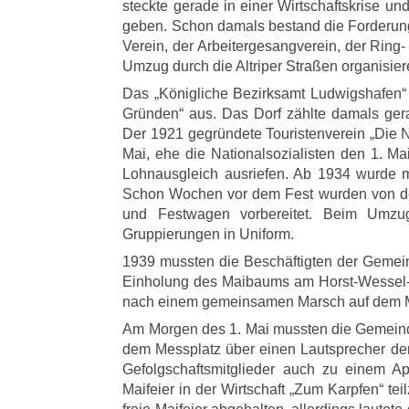
steckte gerade in einer Wirtschaftskrise u
geben. Schon damals bestand die Forderung
Verein, der Arbeitergesangverein, der Rin
Umzug durch die Altriper Straßen organisier
Das „Königliche Bezirksamt Ludwigshafen“ 
Gründen“ aus. Das Dorf zählte damals ger
Der 1921 gegründete Touristenverein „Die 
Mai, ehe die Nationalsozialisten den 1. M
Lohnausgleich ausriefen. Ab 1934 wurde 
Schon Wochen vor dem Fest wurden von der
und Festwagen vorbereitet. Beim Umzug
Gruppierungen in Uniform.
1939 mussten die Beschäftigten der Gemeind
Einholung des Maibaums am Horst-Wessel-Pl
nach einem gemeinsamen Marsch auf dem Me
Am Morgen des 1. Mai mussten die Gemeind
dem Messplatz über einen Lautsprecher den
Gefolgschaftsmitglieder auch zu einem A
Maifeier in der Wirtschaft „Zum Karpfen“ t