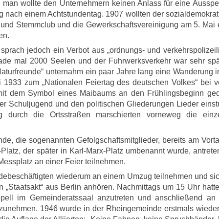
nd man wollte den Unternehmern keinen Anlass für eine Ausspe
 nach einem Achtstundentag. 1907 wollten der sozialdemokrat
g- und Stemmclub und die Gewerkschaftsvereinigung am 5. Mai 
en.
sprach jedoch ein Verbot aus „ordnungs- und verkehrspolizeil
ade mal 2000 Seelen und der Fuhrwerksverkehr war sehr spär
Naturfreunde“ unternahm ein paar Jahre lang eine Wanderung i
ai 1933 zum „Nationalen Feiertag des deutschen Volkes“ bei v
mit dem Symbol eines Maibaums an den Frühlingsbeginn ged
 Schuljugend und den politischen Gliederungen Lieder einstu
 durch die Ortsstraßen marschierten vorneweg die einz
e, die sogenannten Gefolgschaftsmitglieder, bereits am Vorta
atz, der später in Karl-Marx-Platz umbenannt wurde, antrete
ssplatz an einer Feier teilnehmen.
ebeschäftigten wiederum an einem Umzug teilnehmen und sic
 „Staatsakt“ aus Berlin anhören. Nachmittags um 15 Uhr hatte
ppell im Gemeinderatssaal anzutreten und anschließend an 
eilzunehmen. 1946 wurde in der Rheingemeinde erstmals wieder