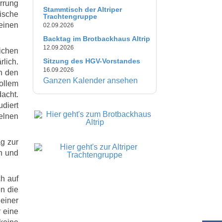
rrung
Stammtisch der Altriper
ische
Trachtengruppe
einen
02.09.2026
Backtag im Brotbackhaus Altrip
12.09.2026
ichen
Sitzung des HGV-Vorstandes
lich.
16.09.2026
n den
Ganzen Kalender ansehen
ollem
acht.
diert
elnen
g zur
n und
h auf
n die
einer
 eine