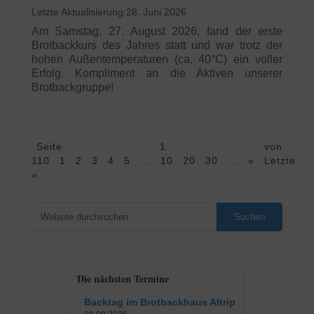
28. Juni 2026
Am Samstag, 27. August 2026, fand der erste
Brotbackkurs des Jahres statt und war trotz der
hohen Außentemperaturen (ca. 40°C) ein voller
Erfolg. Kompliment an die Aktiven unserer
Brotbackgruppe!
Seite 1 von
110
1
2
3
4
5
...
10
20
30
...
»
Letzte
»
Suchen
Die nächsten Termine
Backtag im Brotbackhaus Altrip