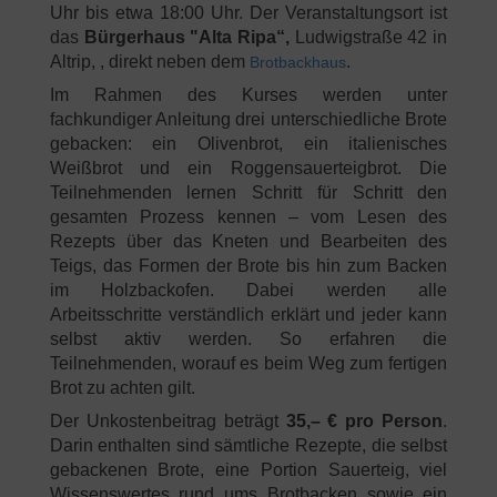
Uhr bis etwa 18:00 Uhr. Der Veranstaltungsort ist
das
Bürgerhaus "Alta Ripa“,
Ludwigstraße 42 in
Altrip, , direkt neben dem
.
Brotbackhaus
Im Rahmen des Kurses werden unter
fachkundiger Anleitung drei unterschiedliche Brote
gebacken: ein Olivenbrot, ein italienisches
Weißbrot und ein Roggensauerteigbrot. Die
Teilnehmenden lernen Schritt für Schritt den
gesamten Prozess kennen – vom Lesen des
Rezepts über das Kneten und Bearbeiten des
Teigs, das Formen der Brote bis hin zum Backen
im Holzbackofen. Dabei werden alle
Arbeitsschritte verständlich erklärt und jeder kann
selbst aktiv werden. So erfahren die
Teilnehmenden, worauf es beim Weg zum fertigen
Brot zu achten gilt.
Der Unkostenbeitrag beträgt
35,– € pro Person
.
Darin enthalten sind sämtliche Rezepte, die selbst
gebackenen Brote, eine Portion Sauerteig, viel
Wissenswertes rund ums Brotbacken sowie ein